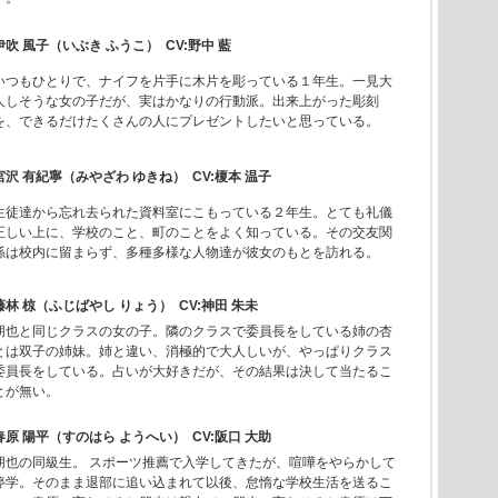
伊吹 風子（いぶき ふうこ） CV:野中 藍
いつもひとりで、ナイフを片手に木片を彫っている１年生。一見大
人しそうな女の子だが、実はかなりの行動派。出来上がった彫刻
を、できるだけたくさんの人にプレゼントしたいと思っている。
宮沢 有紀寧（みやざわ ゆきね） CV:榎本 温子
生徒達から忘れ去られた資料室にこもっている２年生。とても礼儀
正しい上に、学校のこと、町のことをよく知っている。その交友関
係は校内に留まらず、多種多様な人物達が彼女のもとを訪れる。
藤林 椋（ふじばやし りょう） CV:神田 朱未
朋也と同じクラスの女の子。隣のクラスで委員長をしている姉の杏
とは双子の姉妹。姉と違い、消極的で大人しいが、やっぱりクラス
委員長をしている。占いが大好きだが、その結果は決して当たるこ
とが無い。
春原 陽平（すのはら ようへい） CV:阪口 大助
朋也の同級生。 スポーツ推薦で入学してきたが、喧嘩をやらかして
停学。そのまま退部に追い込まれて以後、怠惰な学校生活を送るこ