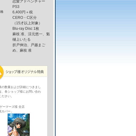
恋愛アドベンチャー
PS3
価格
6,400円＋税
CERO・C区分
（15才以上対象）
Blu-ray Disc 1枚
麻枝 准、涼元悠一、魁
樋上いたる
折戸伸治、戸越まご
め、麻枝 准
典の数量および詳細につきまし
は、各ショップ様にお問い合わ
ください。
 ゲーマーズ様 全店
枕カバー」