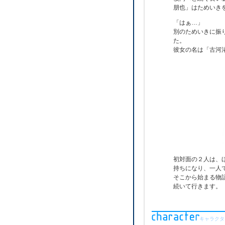
朋也」はためいき
「はぁ…」
別のためいきに振
た。
彼女の名は「古河
初対面の２人は、
持ちになり、一人
そこから始まる物
続いて行きます。
キャラクタ