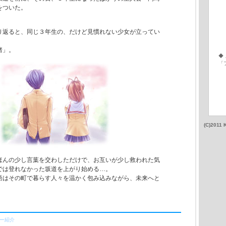
をついた。
り返ると、同じ３年生の、だけど見慣れない少女が立ってい
渚」。
◆
「
(C)2011 
ほんの少し言葉を交わしただけで、お互いが少し救われた気
では登れなかった坂道を上がり始める…。
語はその町で暮らす人々を温かく包み込みながら、未来へと
ー紹介