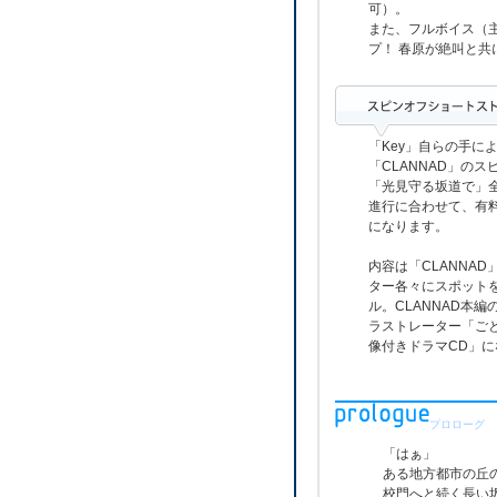
可）。
また、フルボイス（
プ！ 春原が絶叫と
「Key」自らの手に
「CLANNAD」の
「光見守る坂道で」全
進行に合わせて、有
になります。
内容は「CLANNA
ター各々にスポット
ル。CLANNAD本
ラストレーター「ご
像付きドラマCD」
プロローグ
「はぁ」
ある地方都市の丘
校門へと続く長い