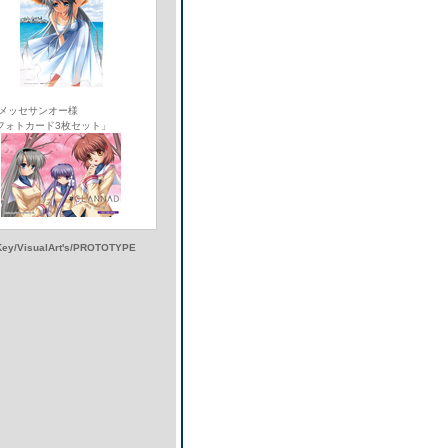
 メッセサンオー様
フォトカード3枚セット」
Key/VisualArt's/PROTOTYPE