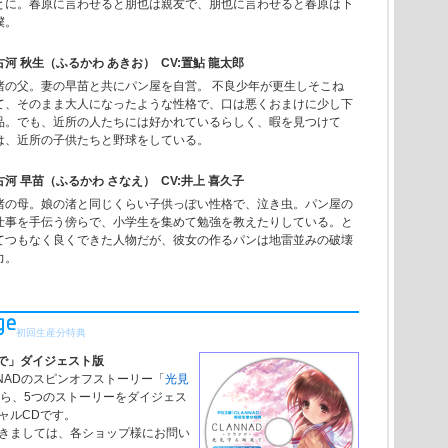
とに。春原に言わせると朋也は親友で、朋也に言わせると春原は下
僕。
古河 秋生（ふるかわ あきお） CV:置鮎 龍太郎
渚の父。妻の早苗と共にパン屋を自営。 不良少年が更生しそこね
て、そのまま大人になったような性格で、口は悪くおまけに少し下
品。でも、近所の人たちには好かれているらしく、暇を見つけて
は、近所の子供たちと野球をしている。
古河 早苗（ふるかわ さなえ） CV:井上 喜久子
渚の母。娘の渚と同じくらい子供っぽい性格で、泣き虫。パン屋の
仕事を手伝う傍らで、小学生を集めて勉強を教えたりしている。と
てつもなく良くできた人物だが、彼女の作るパンは地雷並みの破壊
力。
初回生産分特典
で」ダイジェスト版
NADのスピンオフストーリー「
光見
から、5つのストーリーをダイジェス
ャルCDです。
きましては、各ショップ様にお問い