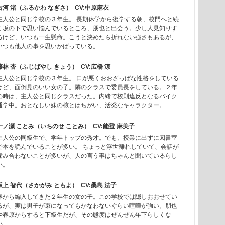
古河 渚（ふるかわ なぎさ） CV:中原麻衣
主人公と同じ学校の３年生。 長期休学から復学する朝、校門へと続
く坂の下で思い悩んでいるところ、朋也と出会う。少し人見知りす
るけど、いつも一生懸命。こうと決めたら折れない強さもあるが、
いつも他人の事を思いかばっている。
藤林 杏（ふじばやし きょう） CV:広橋 涼
主人公と同じ学校の３年生。 口が悪くおおざっぱな性格をしている
けど、面倒見のいい女の子。隣のクラスで委員長をしている。２年
の時は、主人公と同じクラスだった。内緒で校則違反となるバイク
通学中。おとなしい妹の椋とはちがい、活発なキャラクター。
一ノ瀬 ことみ（いちのせ ことみ） CV:能登 麻美子
主人公の同級生で、学年トップの秀才。でも、授業に出ずに図書室
で本を読んでいることが多い。 ちょっと浮世離れしていて、会話が
噛み合わないことが多いが、人の言う事はちゃんと聞いているらし
い。
坂上 智代（さかがみ ともよ） CV:桑島 法子
春から編入してきた２年生の女の子。この学校では隠しおおせてい
るが、実は男子が束になってもかなわないぐらい喧嘩が強い。朋也
や春原からすると下級生だが、その態度はぜんぜん年下らしくな
い。