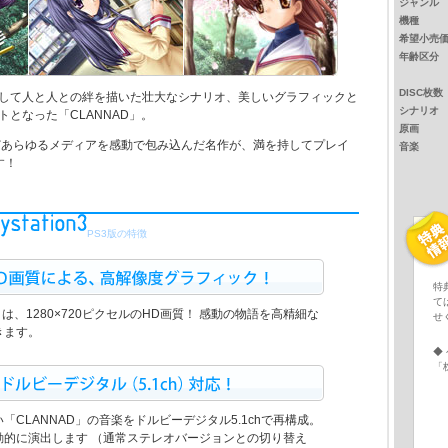
ジャンル
機種
希望小売
年齢区分
DISC枚数
して人と人との絆を描いた壮大なシナリオ、美しいグラフィックと
シナリオ
となった「CLANNAD」。
原画
どあらゆるメディアを感動で包み込んだ名作が、満を持してプレイ
音楽
す！
PS3版の特徴
特
て
D」は、1280×720ピクセルのHD画質！ 感動の物語を高精細な
せ
きます。
◆
「
「CLANNAD」の音楽をドルビーデジタル5.1chで再構成。
動的に演出します （通常ステレオバージョンとの切り替え