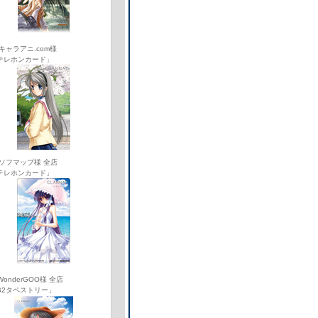
 キャラアニ.com様
テレホンカード」
 ソフマップ様 全店
テレホンカード」
WonderGOO様 全店
B2タペストリー」