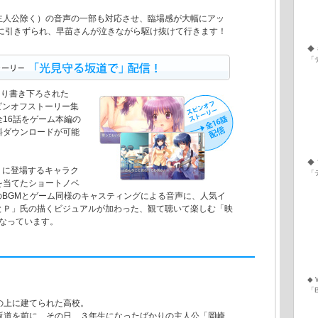
主人公除く）の音声の一部も対応させ、臨場感が大幅にアッ
共に引きずられ、早苗さんが泣きながら駆け抜けて行きます！
◆
「
より書き下ろされた
スピンオフストーリー集
16話をゲーム本編の
料ダウンロードが可能
◆
D」に登場するキャラク
「
を当てたショートノベ
編のBGMとゲーム同様のキャスティングによる音声に、人気イ
とＰ」氏の描くビジュアルが加わった、観て聴いて楽しむ「映
になっています。
◆ 
「
の上に建てられた高校。
坂道を前に、その日、３年生になったばかりの主人公「岡崎